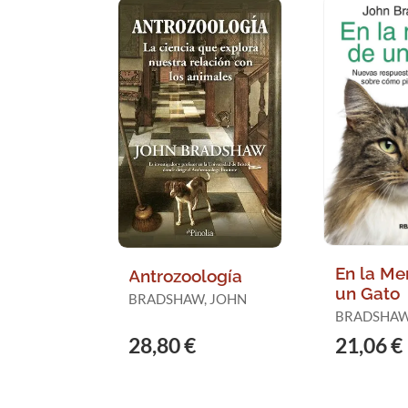
En la Me
Antrozoología
un Gato
BRADSHAW, JOHN
BRADSHAW
28,80 €
21,06 €