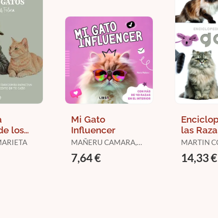
a
Mi Gato
Enciclo
de los
Influencer
las Raza
Gatos de
MARIETA
MAÑERU CAMARA,
MARTIN C
Z
MARIA
CONSUEL
7,64 €
14,33 €