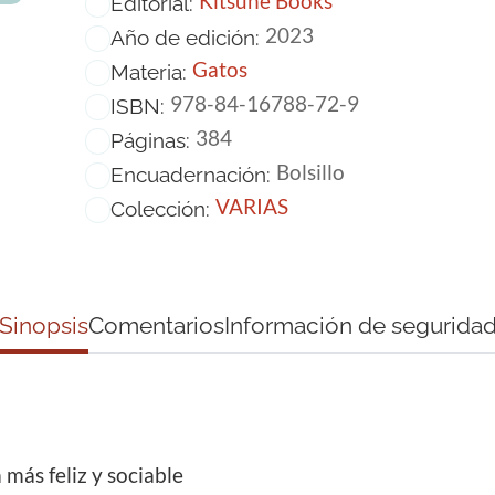
Kitsune Books
Editorial:
2023
Año de edición:
Gatos
Materia:
978-84-16788-72-9
ISBN:
384
Páginas:
Bolsillo
Encuadernación:
VARIAS
Colección:
Sinopsis
Comentarios
Información de segurida
 más feliz y sociable