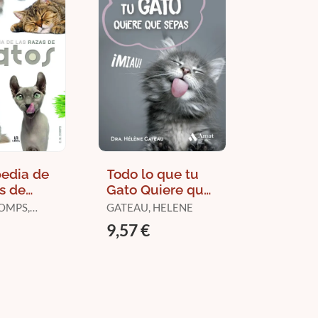
pedia de
Todo lo que tu
s de
Gato Quiere que
 la a a la
Sepas: Miau!
OMPS,
GATEAU, HELENE
O
9,57 €