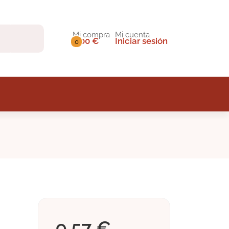
Mi compra
Mi cuenta
0,00 €
Iniciar sesión
0
9,57 €