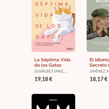
La Séptima Vida
El Idiom
de los Gatos
Secreto 
Gatos
GOSÁLBEZ SANZ,
JIMÉNEZ, 
ALICIA
19,18 €
18,17 €