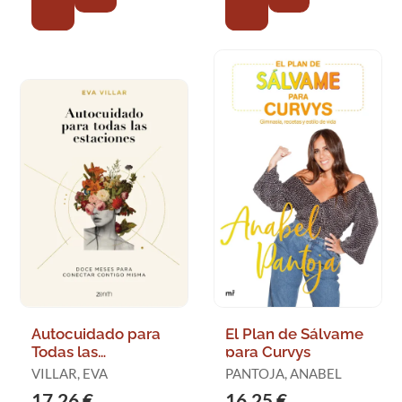
Autocuidado para
El Plan de Sálvame
Todas las
para Curvys
Estaciones
VILLAR, EVA
PANTOJA, ANABEL
17,26 €
16,25 €