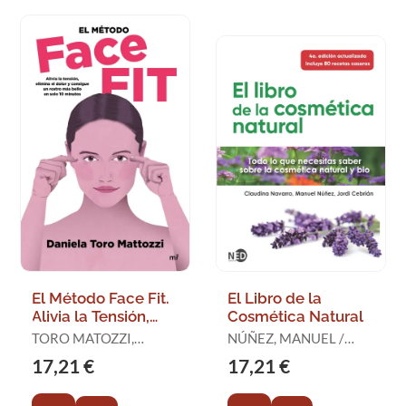
El Método Face Fit.
El Libro de la
Alivia la Tensión,
Cosmética Natural
Elimina el Dolor y
TORO MATOZZI,
NÚÑEZ, MANUEL /
Consigue un Rostro
DANIELA
NAVARRO, CLAUDINA /
17,21 €
17,21 €
Más
CEBRIÁN, J