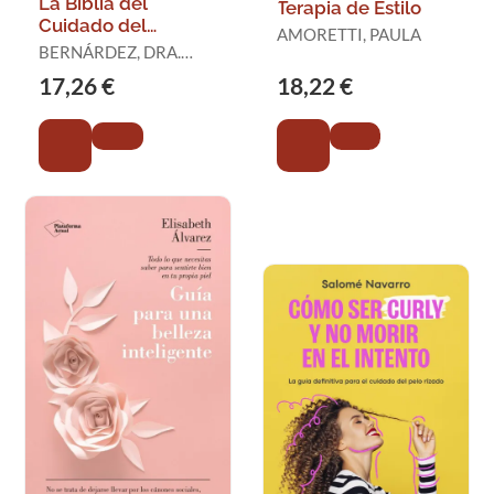
La Biblia del
Terapia de Estilo
Cuidado del
AMORETTI, PAULA
Cabello
BERNÁRDEZ, DRA.
CLAUDIA
17,26 €
18,22 €