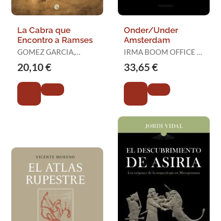
La Cabra que
Onder/Under
Encontro a Ramses
Amsterdam
GOMEZ GARCIA,
IRMA BOOM OFFICE /
GONZALO
GEMEENTE
20,10 €
33,65 €
AMSTERDAM