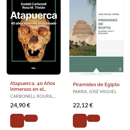
Atapuerca. 40 Años
Pirámides de Egipto
Inmersos en el
PARRA, JOSÉ MIGUEL
Pasado
CARBONELL ROURA,
EUDALD / TRISTAN,
24,90 €
22,12 €
ROSA MARIA