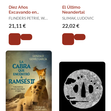
Diez Años
El Último
Excavando en
Neandertal
Egipto
FLINDERS PETRIE, W.
SLIMAK, LUDOVIC
M.
21,11 €
22,02 €