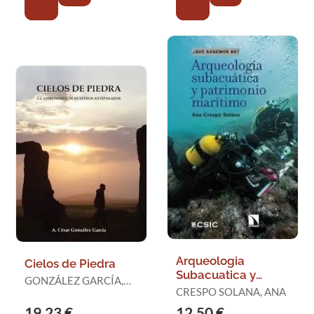
Arqueologia
Cielos de Piedra
Subacuatica y
GONZÁLEZ GARCÍA,
Patrimonio Maritimo
CRESPO SOLANA, ANA
ANTONIO CÉSAR
19,23 €
12,50 €