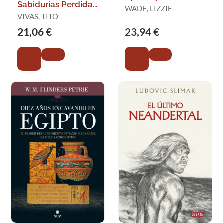
Sabidurías Perdidas
WADE, LIZZIE
del Mundo Antiguo
VIVAS, TITO
21,06 €
23,94 €