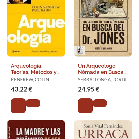
Arqueología.
Un Arqueologo
Teorías, Métodos y
Nómada en Busca
Práctica
del Dr. Jones
RENFREW, COLIN
SERRALLONGA, JORDI
BAHN, PAUL
43,22 €
24,95 €