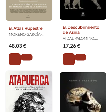
El Descubrimiento
El Atlas Rupestre
de Asiria
MORENO GARCÍA-
VIDAL PALOMINO,
MANSILLA, VICENTE
JORDI
48,03 €
17,26 €