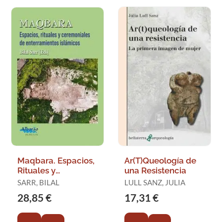
Maqbara. Espacios,
Ar(T)Queología de
Rituales y
una Resistencia
Ceremoniales de
SARR, BILAL
LULL SANZ, JULIA
Enterramientos
28,85 €
17,31 €
Islamicos