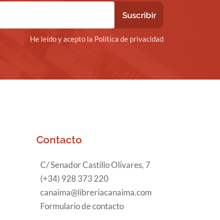
He leído y acepto la Política de privacidad
Contacto
C/ Senador Castillo Olivares, 7
(+34) 928 373 220
canaima@libreriacanaima.com
Formulario de contacto