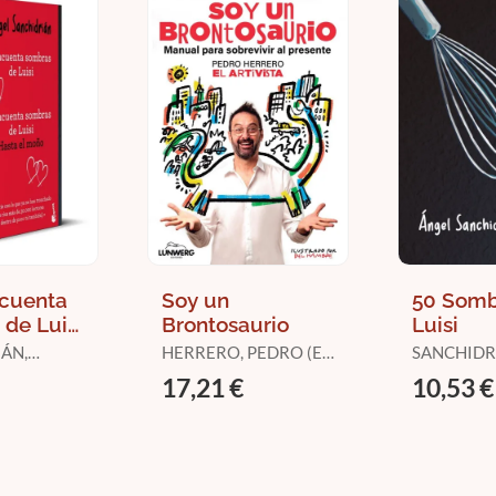
ncuenta
Soy un
50 Somb
de Luisi
Brontosaurio
Luisi
nta
ÁN,
HERRERO, PEDRO (EL
SANCHIDR
 de
ARTIVISTA)
ÁNGEL
17,21 €
10,53 €
sta el