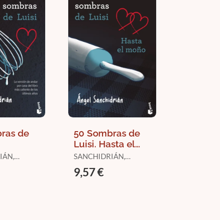
ras de
50 Sombras de
Luisi. Hasta el
Moño
IÁN,
SANCHIDRIÁN,
ÁNGEL
9,57 €