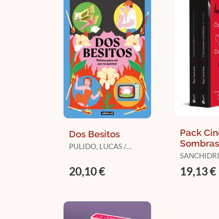
Pack Ci
Dos Besitos
Sombras 
PULIDO, LUCAS /
+ Cincue
MELERO, ADRIÁN
SANCHIDRI
Sombras
ÁNGEL
20,10 €
19,13 €
Luisi. Ha
Moño