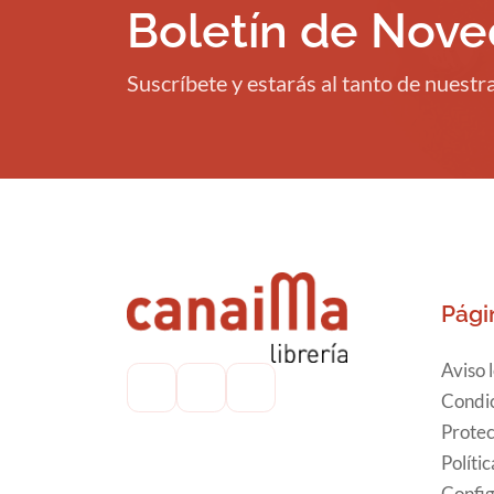
Boletín de Nov
Suscríbete y estarás al tanto de nuest
Pági
Aviso 
Condic
Protec
Políti
Config