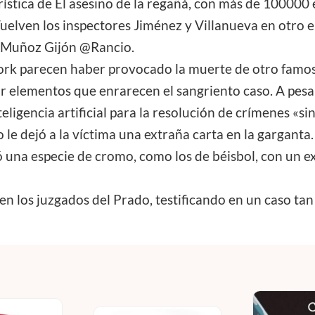
ística de El asesino de la regañá, con más de 100000
uelven los inspectores Jiménez y Villanueva en otro ep
io Muñoz Gijón @Rancio.
ork parecen haber provocado la muerte de otro famos
r elementos que enrarecen el sangriento caso. A pesar
ligencia artificial para la resolución de crímenes «si
 le dejó a la víctima una extraña carta en la garganta
ló una especie de cromo, como los de béisbol, con un 
 en los juzgados del Prado, testificando en un caso t