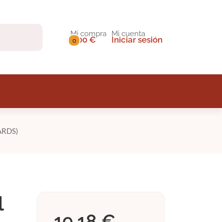
Mi compra
Mi cuenta
0,00 €
Iniciar sesión
0
ARDS)
l
19,18 €