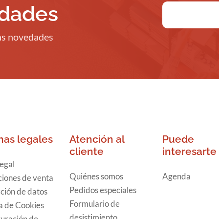
edades
ras novedades
nas legales
Atención al
Puede
cliente
interesarte
legal
Quiénes somos
Agenda
iones de venta
Pedidos especiales
ción de datos
Formulario de
ca de Cookies
desistimiento
uración de