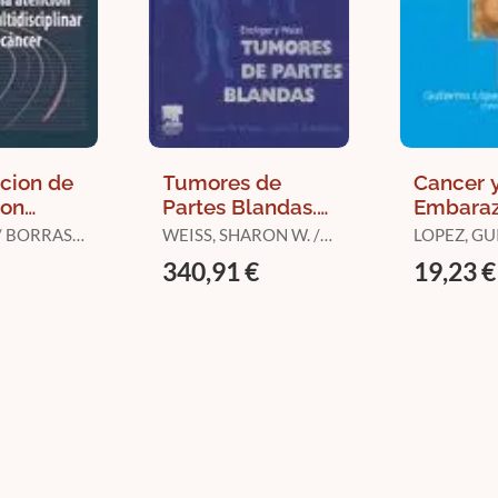
cion de
Tumores de
Cancer 
ion
Partes Blandas.
Embara
iplinar
Enzinger y Weiss
WEISS, SHARON W. /
LOPEZ, G
, la
GOLDBLUM, JOHN R.
340,91 €
19,23 €