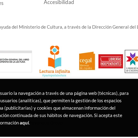
Accesibilidad
es
yuda del Ministerio de Cultura, a través de la Dirección General del L
usuario la navegación a través de una página web (técnicas), para
usuarios (analíticas), que permiten la gestión de los espacios
ina (publicitarias) y cookies que almacenan información del
ción continuada de sus hábitos de navegación. Si acepta este
s Reservados |
Trevenque Group
nformación
aquí
.