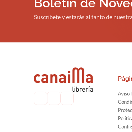
Boletín de Nov
Suscríbete y estarás al tanto de nuest
Pági
Aviso 
Condic
Protec
Políti
Config