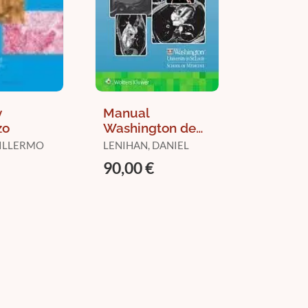
y
Manual
zo
Washington de
Cardiooncologia
UILLERMO
LENIHAN, DANIEL
90,00 €