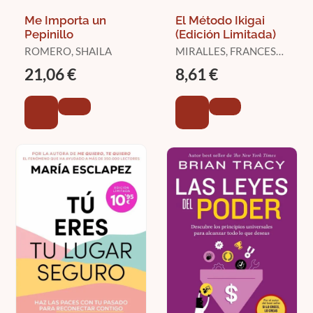
Me Importa un
El Método Ikigai
Pepinillo
(Edición Limitada)
ROMERO, SHAILA
MIRALLES, FRANCESC
/ GARCÍA, HÉCTOR
21,06 €
8,61 €
(KIRAI)