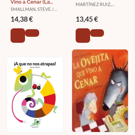
Vino a Cenar (La
MARTÍNEZ RUIZ,
Ovejita que Vino a
SMALLMAN, STEVE /
ISABEL / MARTÍN DE
Cenar)
DREIDEMY, JOELLE
VIDALES, SERGIO
14,38 €
13,45 €