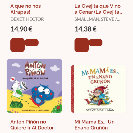
A que no nos
La Ovejita que Vino
Atrapas!
a Cenar (La Ovejita
que Vino a Cenar)
DEXET, HECTOR
SMALLMAN, STEVE /
DREIDEMY, JOËLLE
14,90 €
14,38 €
Antón Piñón no
Mi Mamá Es... Un
Quiere Ir Al Doctor
Enano Gruñón