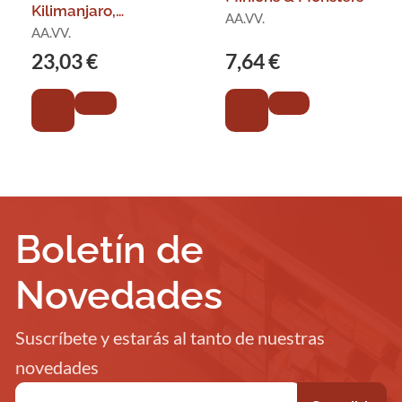
Kilimanjaro,
AA.VV.
Zanzíbar
AA.VV.
23,03 €
7,64 €
Boletín de
Novedades
Suscríbete y estarás al tanto de nuestras
novedades