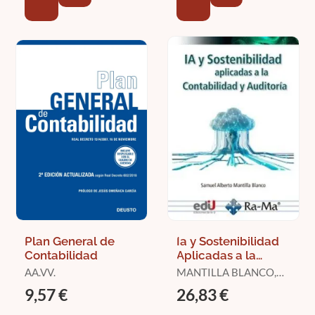
CANO RODRÍGUEZ,
MANUEL
Plan General de
Ia y Sostenibilidad
Contabilidad
Aplicadas a la
Contabilidad y la
AA.VV.
MANTILLA BLANCO,
Auditoría
SAMUEL ALBERTO
9,57 €
26,83 €