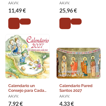
General del Estado,
AA.VV.
AA.VV.
Especialidad
11,49 €
25,96 €
Calendario un
Calendario Pared
Consejo para Cada
Santos 2027
Mes 2027
AA.VV.
AA.VV.
7,92 €
4,33 €