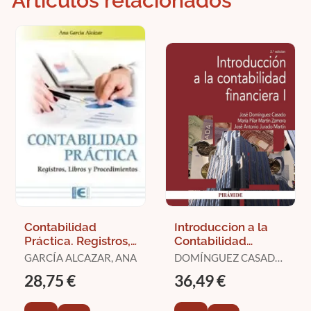
Artículos relacionados
Contabilidad
Introduccion a la
Práctica. Registros,
Contabilidad
Libros y
Financiera I
GARCÍA ALCAZAR, ANA
DOMÍNGUEZ CASADO,
Procedimientos
JOSÉ / MARTÍN
28,75 €
36,49 €
ZAMORA, M.ª PILAR /
JURADO MARTÍN,
JOSÉ ANTONIO