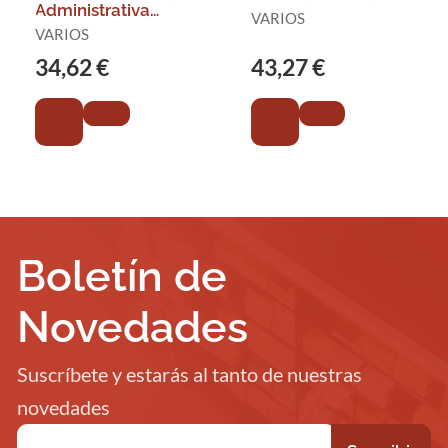
Administrativa
VARIOS
Temario Vol. 1 Turno
VARIOS
Libre
34,62 €
43,27 €
Administracion de
Justicia
Boletín de
Novedades
Suscríbete y estarás al tanto de nuestras
novedades