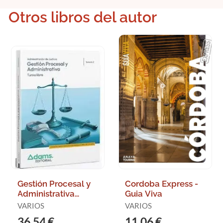
Otros libros del autor
Gestión Procesal y
Cordoba Express -
Administrativa
Guia Viva
Temario 2 Turno
VARIOS
VARIOS
Libre
36,54 €
11,06 €