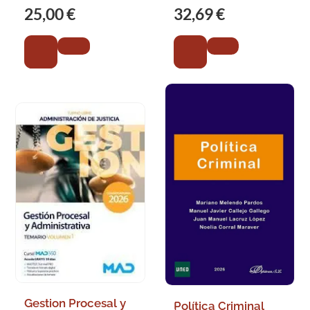
la Seguridad Social.
25,00 €
32,69 €
Temario 3
Gestion Procesal y
Política Criminal