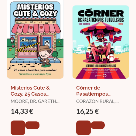
Misterios Cute &
Córner de
Cozy. 25 Casos
Pasatiempos
Adorables para
Futboleros
MOORE, DR. GARETH /
CORAZÓN RURAL,
Resolver
AYRES, LAURA JAYNE
ÁLVARO
14,33 €
16,25 €