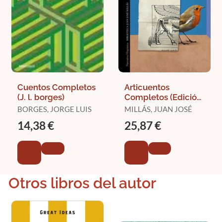
Cuentos Completos
Articuentos
(J. l. borges)
Completos (Edición
Ampliada)
BORGES, JORGE LUIS
MILLÁS, JUAN JOSÉ
14,38 €
25,87 €
Otros libros del autor