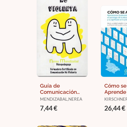
Guía de
Cómo se
Comunicación
Aprende
no Violenta
MENDIZABAL,NEREA
KIRSCHNER,
(Caja)
HENDRICK,
7,44 €
26,44 €