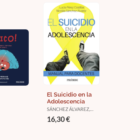
El Suicidio en la
Adolescencia
A, AROA /
SÁNCHEZ ÁLVAREZ,
ELTRAN,
NICOLÁS / PÉREZ
16,30 €
O
COSTILLA, LUCÍA