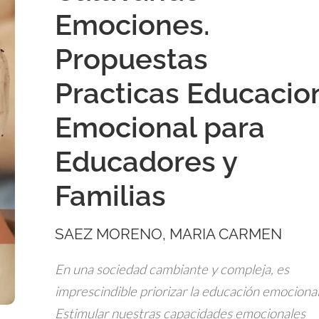
Emociones.
Propuestas
Practicas Educacio
Emocional para
Educadores y
Familias
SAEZ MORENO, MARIA CARMEN
En una sociedad cambiante y compleja, es
imprescindible priorizar la educación emocional
Estimular nuestras capacidades emocionales