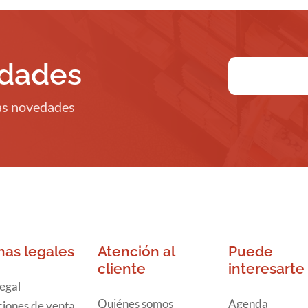
edades
ras novedades
nas legales
Atención al
Puede
cliente
interesarte
legal
Quiénes somos
Agenda
iones de venta