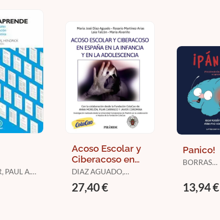
Acoso Escolar y
Panico!
Ciberacoso en
BORRAS
España en la
 PAUL A.
DIAZ AGUADO,
BARRACHIN
Infancia y en la
 CARL
MARÍA JOSÉ /
CONESA B
27,40 €
13,94 €
MARTÍNEZ ARIAS,
FRANCISC
Adolescencia
ROSARIO