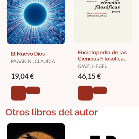
Enciclopedia de las
El Nuevo Dios
Ciencias Filosóficas
PAGANINI, CLAUDIA
(1830)
G.W.F., HEGEL
19,04 €
46,15 €
Otros libros del autor