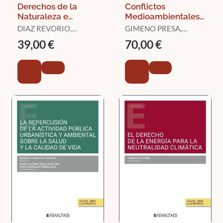
Derechos de la
Conflictos
Naturaleza e
Medioambientales,
Interculturalidad:
Eventos Extremos y
DIAZ REVORIO,
GIMENO PRESA,
una Visión Desde el
Ordenamiento
FRANCISCO JAVIER /
MARÍA CONCEPCIÓN
39,00 €
70,00 €
Río Tajo
Jurídico
REBATO PEÑO, MARÍA
ELENA