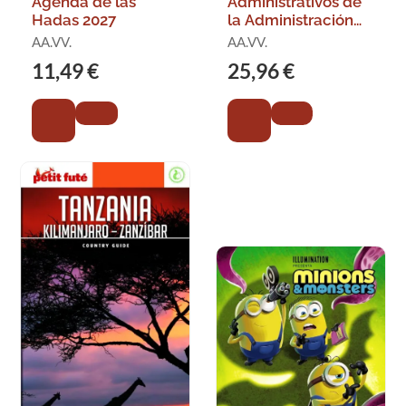
Agenda de las
Administrativos de
Hadas 2027
la Administración
General del Estado,
AA.VV.
AA.VV.
Especialidad
11,49 €
25,96 €