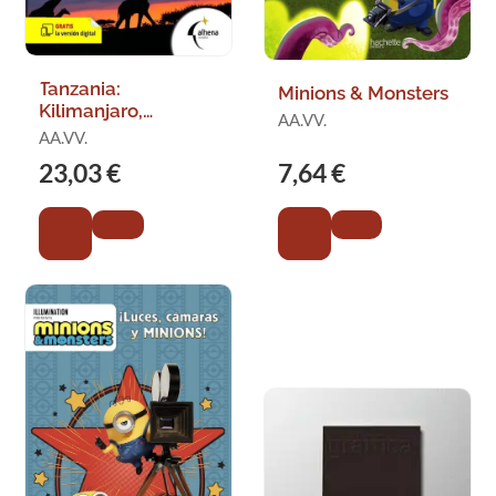
Tanzania:
Minions & Monsters
Kilimanjaro,
AA.VV.
Zanzíbar
AA.VV.
23,03 €
7,64 €