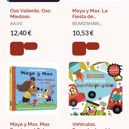
Oso Valiente, Oso
Maya y Max. La
Miedoso
Fiesta de
Cumpleaños
AA.VV.
BEARDSHAW,
ROSALIND
12,40 €
10,53 €
Maya y Max. Max
Vehículos.