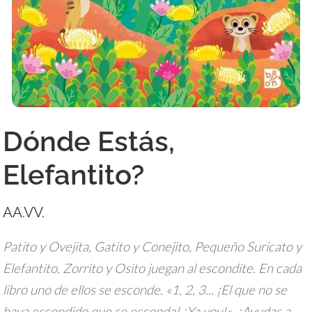
Dónde Estás,
Elefantito?
AA.VV.
Patito y Ovejita, Gatito y Conejito, Pequeño Suricato y
Elefantito, Zorrito y Osito juegan al escondite. En cada
libro uno de ellos se esconde. «1, 2, 3... ¡El que no se
haya escondido que se esconda! ¡Ya voy!». ¿Ayudas a