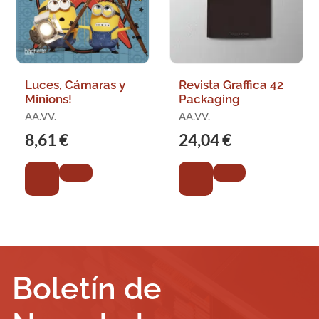
Luces, Cámaras y
Revista Graffica 42
Minions!
Packaging
AA.VV.
AA.VV.
8,61 €
24,04 €
Boletín de