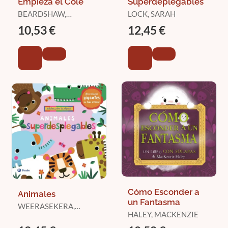
Empieza el Cole
Superdeplegables
BEARDSHAW,
LOCK, SARAH
ROSALIND
10,53 €
12,45 €
Cómo Esconder a
Animales
un Fantasma
WEERASEKERA,
HALEY, MACKENZIE
REBECCA