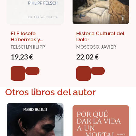
El Filosofo.
Historia Cultural del
Habermas y
Dolor
Nosotros
FELSCH,PHILIPP
MOSCOSO, JAVIER
19,23 €
22,02 €
Otros libros del autor