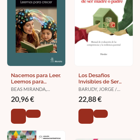
Nacemos para Leer.
Los Desafíos
Leemos para
Invisibles de Ser
Crecer
Madre o Padre
BEAS MIRANDA,
BARUDY, JORGE /
MIGUEL
DANTAGNAN,
20,96 €
22,88 €
MARYORIE