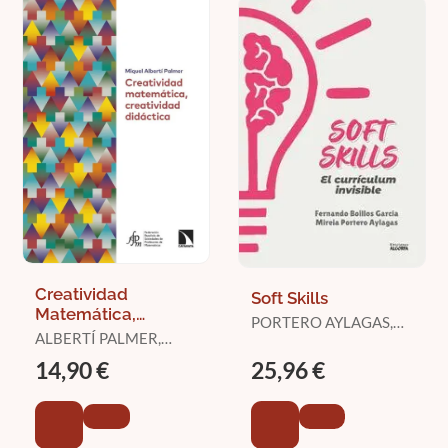
Creatividad
Soft Skills
Matemática,
PORTERO AYLAGAS,
Creatividad
ALBERTÍ PALMER,
MIREIA / BOILLOS
Didáctica
MIQUEL
GARCÍA, FERNANDO
14,90 €
25,96 €