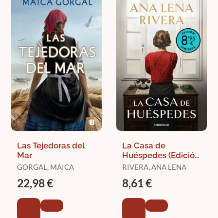
Las Tejedoras del
La Casa de
Mar
Huéspedes (Edición
Limitada)
GORGAL, MAICA
RIVERA, ANA LENA
22,98 €
8,61 €