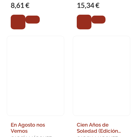
Td)
GABRIEL
GABRIEL
8,61 €
15,34 €
En Agosto nos
Cien Años de
Vemos
Soledad (Edición