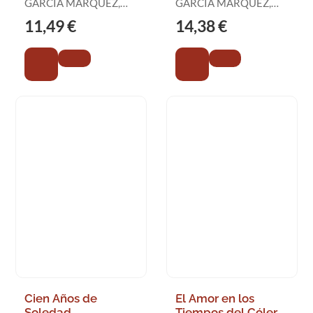
Especial en Tapa
GARCÍA MÁRQUEZ,
GARCIA MARQUEZ,
Dura)
GABRIEL
GABRIEL
11,49 €
14,38 €
Cien Años de
El Amor en los
Soledad
Tiempos del Cólera