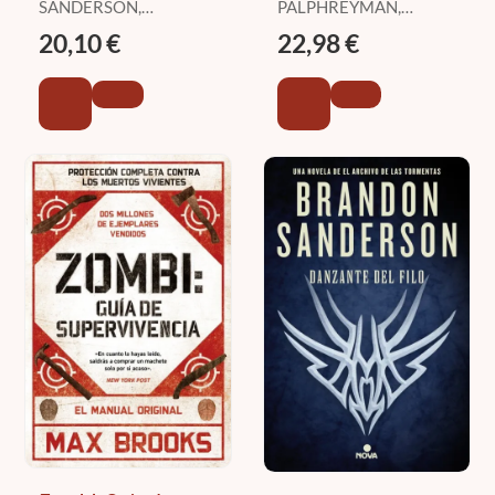
los Lobos 2)
SANDERSON,
PALPHREYMAN,
BRANDON
LAUREN
20,10 €
22,98 €