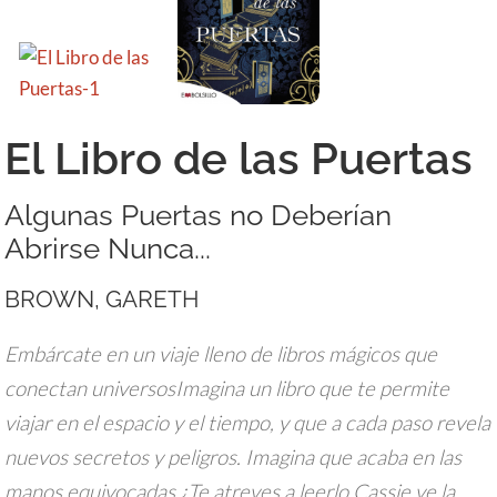
El Libro de las Puertas
Algunas Puertas no Deberían
Abrirse Nunca...
BROWN, GARETH
Embárcate en un viaje lleno de libros mágicos que
conectan universosImagina un libro que te permite
viajar en el espacio y el tiempo, y que a cada paso revela
nuevos secretos y peligros. Imagina que acaba en las
manos equivocadas.¿Te atreves a leerlo Cassie ve la