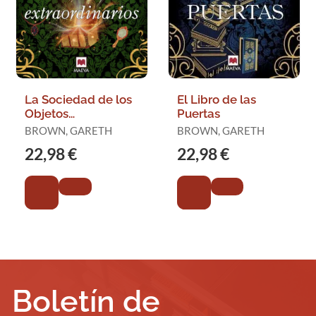
La Sociedad de los
El Libro de las
Objetos
Puertas
Extraordinarios
BROWN, GARETH
BROWN, GARETH
22,98 €
22,98 €
Boletín de