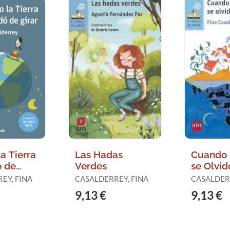
a Tierra
Las Hadas
Cuando l
ó de
Verdes
se Olvid
ctura
Girar
EY, FINA
CASALDERREY, FINA
CASALDERR
9,13 €
9,13 €