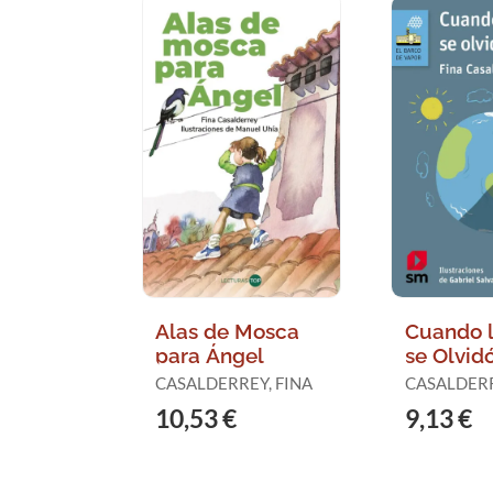
Alas de Mosca
Cuando l
para Ángel
se Olvid
Girar (Le
CASALDERREY, FINA
CASALDERR
Facil)
10,53 €
9,13 €