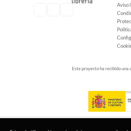
Aviso 
Condic
Protec
Políti
Config
Cooki
Este proyecto ha recibido una a