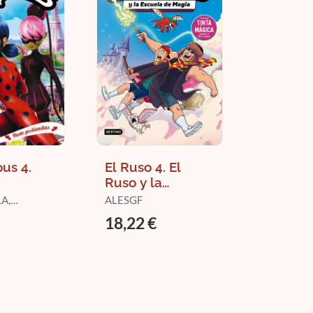
us 4.
El Ruso 4. El
Ruso y la
itas
Escuela de
A,
ALESGF
Magia
E
18,22 €