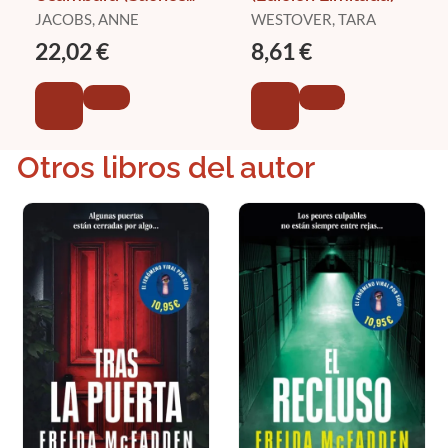
de África 2)
JACOBS, ANNE
WESTOVER, TARA
22,02 €
8,61 €
Otros libros del autor