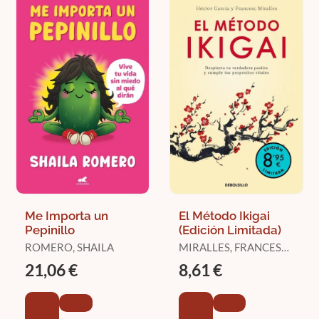
Me Importa un
El Método Ikigai
Pepinillo
(Edición Limitada)
ROMERO, SHAILA
MIRALLES, FRANCESC
/ GARCÍA, HÉCTOR
21,06 €
8,61 €
(KIRAI)