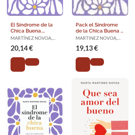
El Síndrome de la
Pack el Sindrome
Chica Buena.
de la Chica Buena +
Edición Especial
Libreta de Regalo
MARTÍNEZ NOVOA,
MARTINEZ NOVOA,
MARTA
MARTA
20,14 €
19,13 €