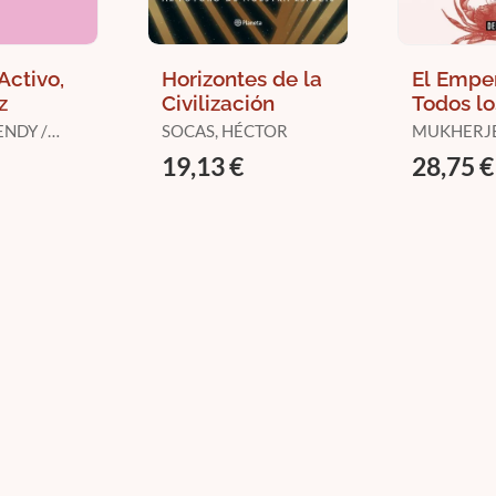
Activo,
Horizontes de la
El Empe
z
Civilización
Todos lo
Edición
NDY /
SOCAS, HÉCTOR
MUKHERJE
Amplia
K, BILLIE
SIDDHAR
19,13 €
28,75 €