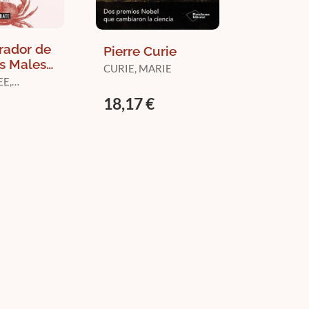
rador de
Pierre Curie
s Males.
CURIE, MARIE
E,
da
THA
18,17 €