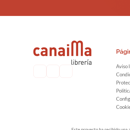
Pági
Aviso 
Condic
Protec
Políti
Config
Cooki
Este proyecto ha recibido una a