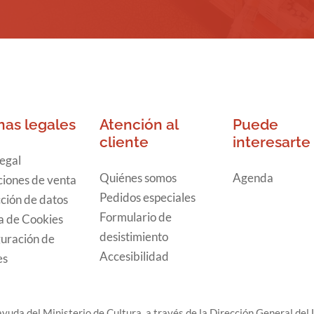
nas legales
Atención al
Puede
cliente
interesarte
legal
Quiénes somos
Agenda
iones de venta
Pedidos especiales
ción de datos
Formulario de
ca de Cookies
desistimiento
uración de
Accesibilidad
es
yuda del Ministerio de Cultura, a través de la Dirección General del L