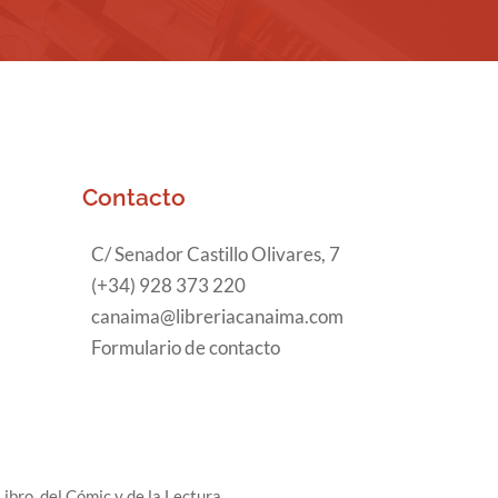
Contacto
C/ Senador Castillo Olivares, 7
(+34) 928 373 220
canaima@libreriacanaima.com
Formulario de contacto
ibro, del Cómic y de la Lectura.