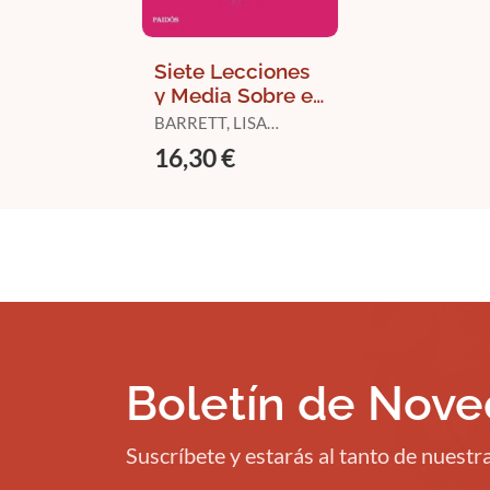
Siete Lecciones
y Media Sobre el
Cerebro
BARRETT, LISA
FELDMAN
16,30 €
Boletín de Nov
Suscríbete y estarás al tanto de nuest