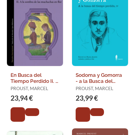
En Busca del
Sodoma y Gomorra
Tiempo Perdido Ii. A
- a la Busca del
la Sombra de las
Tiempo Perdido Iv
PROUST, MARCEL
PROUST, MARCEL
Muchachas en Flor
23,94 €
23,99 €