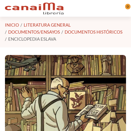
Saltar al contenido principal
0
INICIO
LITERATURA GENERAL
DOCUMENTOS/ENSAYOS
DOCUMENTOS HISTÓRICOS
ENCICLOPEDIA ESLAVA