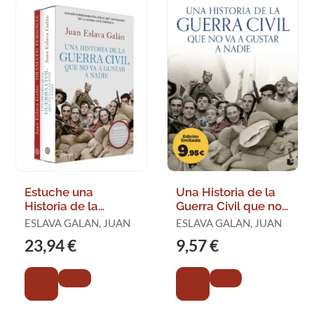
Estuche una
Una Historia de la
Historia de la
Guerra Civil que no
Guerra Civil que no
Va a Gustar a Nadie
ESLAVA GALAN, JUAN
ESLAVA GALAN, JUAN
Va a Gustar a Nadie
(Edición Limitada)
23,94 €
9,57 €