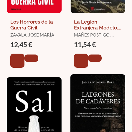
Los Horrores de la
La Legion
Guerra Civil
Extranjera Modelo.
Tercio Extranjeros
ZAVALA, JOSÉ MARÍA
MAÑES POSTIGO,
JOAQUIN
12,45 €
11,54 €