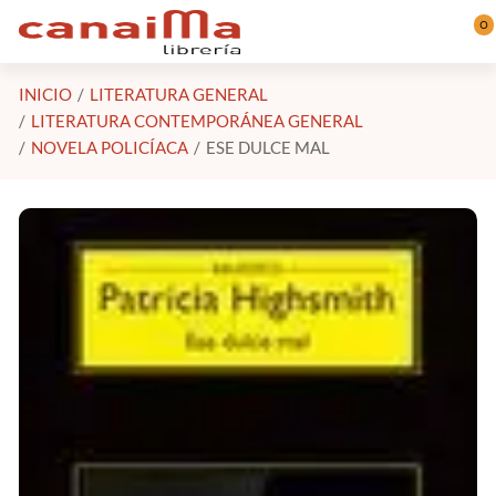
Saltar al contenido principal
0
INICIO
LITERATURA GENERAL
LITERATURA CONTEMPORÁNEA GENERAL
NOVELA POLICÍACA
ESE DULCE MAL