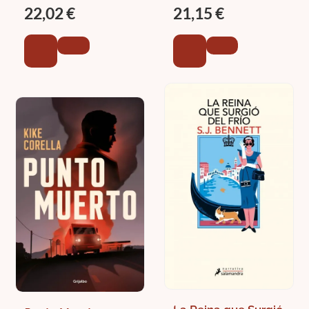
Pendergast 22)
CHILD, LINCOLN
22,02 €
21,15 €