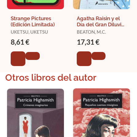
Strange Pictures
Agatha Raisin y el
(Edición Limitada)
Día del Gran Diluvio
(Agatha Raisin 12)
UKETSU, UKETSU
BEATON, M.C.
8,61 €
17,31 €
Otros libros del autor