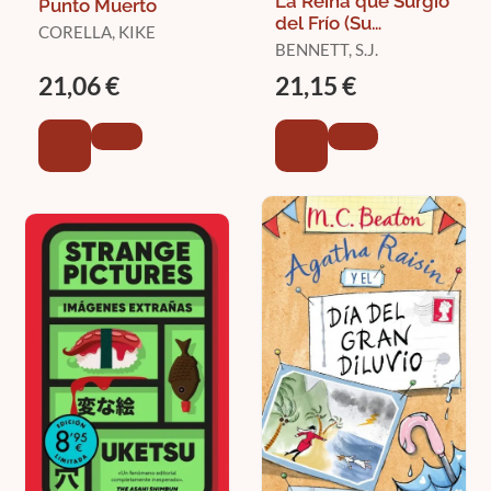
La Reina que Surgió
Punto Muerto
del Frío (Su
CORELLA, KIKE
Majestad, la Reina
BENNETT, S.J.
Investigadora 5)
21,06 €
21,15 €