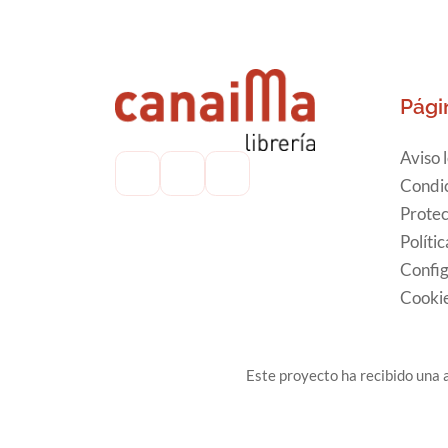
Pági
Aviso 
Condic
Protec
Políti
Config
Cooki
Este proyecto ha recibido una a