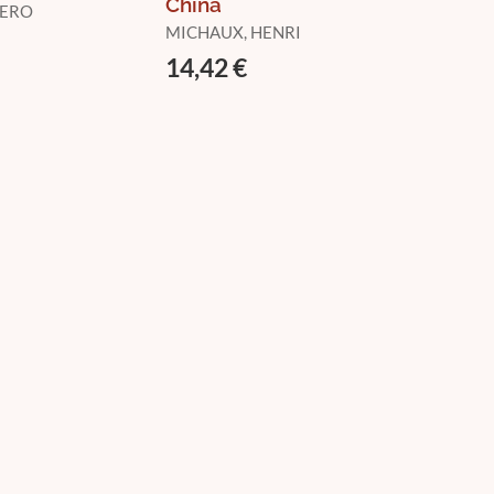
China
IERO
MICHAUX, HENRI
14,42 €