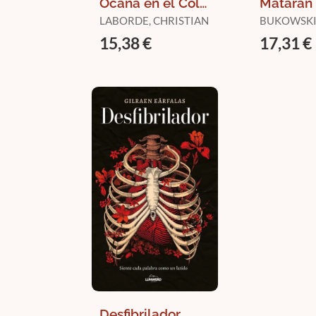
Ocaña en el Col
Matarán
de Menté
LABORDE, CHRISTIAN
BUKOWSKI
15,38 €
17,31 €
Desfibrilador