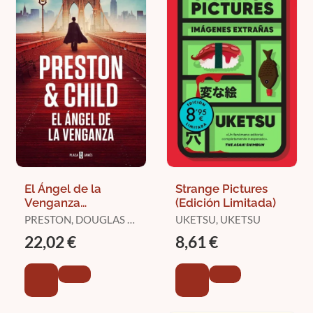
El Ángel de la
Strange Pictures
Venganza
(Edición Limitada)
(Inspector
PRESTON, DOUGLAS /
UKETSU, UKETSU
Pendergast 22)
CHILD, LINCOLN
22,02 €
8,61 €