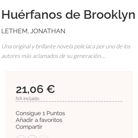
Huérfanos de Brooklyn
LETHEM, JONATHAN
Una original y brillante novela policíaca por uno de los
autores más aclamados de su generación....
21,06 €
IVA incluido
Consigue 1 Puntos
Añadir a favoritos
Compartir