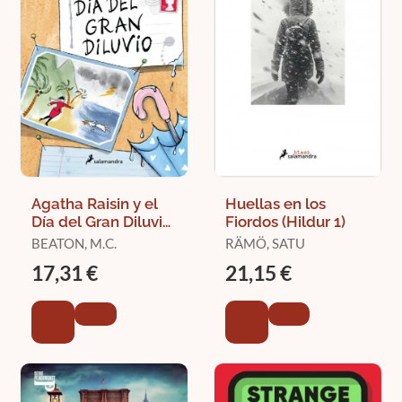
Agatha Raisin y el
Huellas en los
Día del Gran Diluvio
Fiordos (Hildur 1)
(Agatha Raisin 12)
BEATON, M.C.
RÄMÖ, SATU
17,31 €
21,15 €