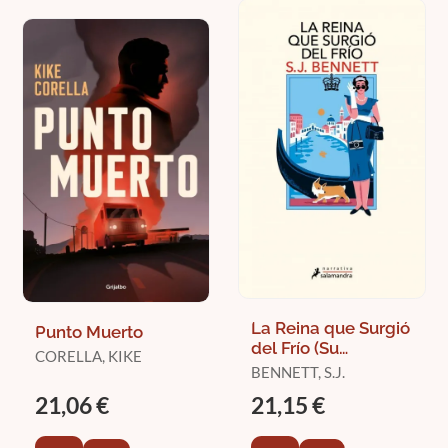
La Reina que Surgió
Punto Muerto
del Frío (Su
CORELLA, KIKE
Majestad, la Reina
BENNETT, S.J.
Investigadora 5)
21,06 €
21,15 €