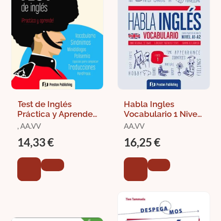
Test de Inglés
Habla Ingles
Práctica y Aprende.
Vocabulario 1 Nivel
Nivel A2-B2
A1-A2
, AA.VV
AA.VV
14,33 €
16,25 €