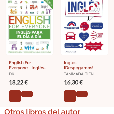
English For
Ingles.
Everyone - Inglés
¡Despegamos!
para el Día a Día
DK
TAMMADA, TIEN
18,22 €
16,30 €
Otros libros del autor