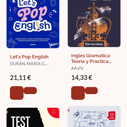
Ingles Gramatica
Let's Pop English
Teoria y Practica
DURÁN, MARÍA G.
B2-C1
AA.VV.
(@MARIASPEAKSENGLISH)
21,11 €
14,33 €