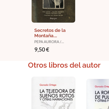
Secretos de la
Montaña.
Leyendas
PEPA AURORA /
Canarias de
RODRÍGUEZ ABAD,
9,50 €
ERNESTO J. /
Montañas
DOMÍNGUEZ LUIS,
CECILIA
Otros libros del autor