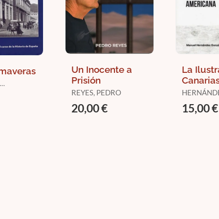
Un Inocente a
La Ilust
imaveras
Prisión
Canarias
Proyecc
URT, JOSÉ
REYES, PEDRO
HERNÁND
Americ
GONZÁLEZ
20,00 €
15,00 €