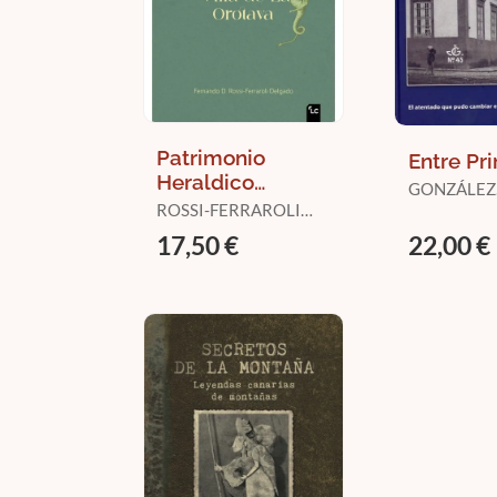
Patrimonio
Entre Pr
Heraldico
GONZÁLEZ
(Extramuros) de
ROSSI-FERRAROLI
BETHENCO
la Villa de la
DELGADO,
VICENTE
17,50 €
22,00 €
FERNANDO D.
Orotava