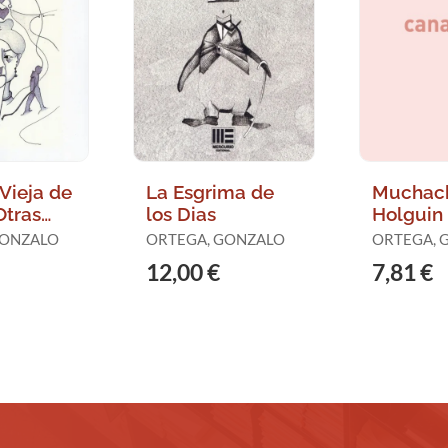
Vieja de
La Esgrima de
Muchac
Otras
los Dias
Holguin 
s
Relatos,
GONZALO
ORTEGA, GONZALO
ORTEGA, 
12,00 €
7,81 €