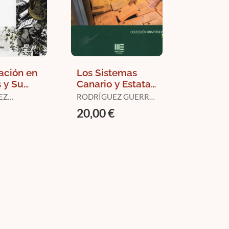
ración en
Los Sistemas
 y Su
Canario y Estatal
ión
de Partidos (1996
EZ
RODRÍGUEZ GUERRA,
ana
- 2011)
, MANUEL
ROBERTO
20,00 €