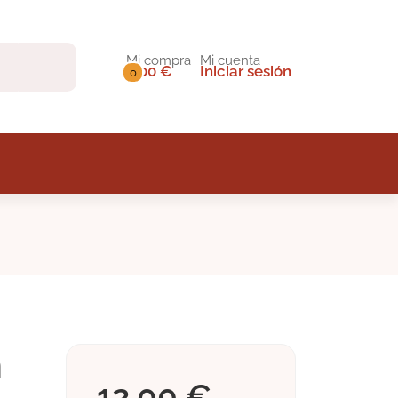
Mi compra
Mi cuenta
0,00 €
Iniciar sesión
0
n
12,00 €