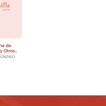
ha de
y Otros
 una
GONZALO