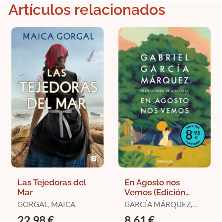
Artículos relacionados
Las Tejedoras del
En Agosto nos
Mar
Vemos (Edición
Limitada)
GORGAL, MAICA
GARCÍA MÁRQUEZ,
GABRIEL
22,98 €
8,61 €