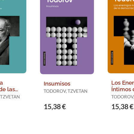
la
Los Ene
Insumisos
e las
Íntimos 
TODOROV, TZVETAN
Democr
 TZVETAN
TODOROV,
15,38 €
15,38 €