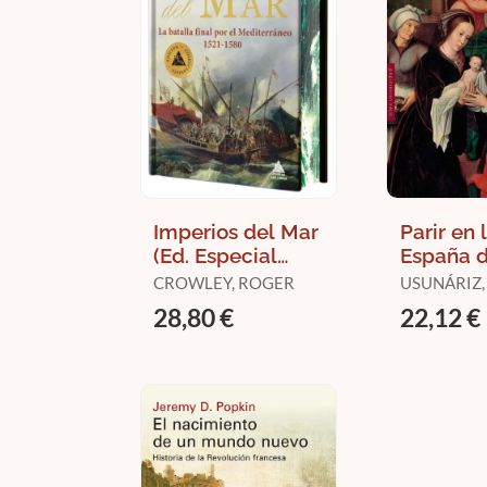
Imperios del Mar
Parir en 
(Ed. Especial
España d
Limitada en Tapa
de Oro
CROWLEY, ROGER
USUNÁRIZ, 
Dura con Cantos
28,80 €
22,12 €
Pintados)