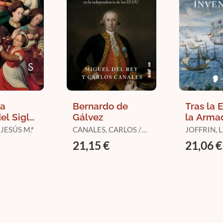
la
Bernardo de
Tras la 
el Siglo
Gálvez
la Arma
Invencib
JESÚS M.ª
CANALES, CARLOS /
JOFFRIN,
DEL REY, MIGUEL
21,15 €
21,06 €