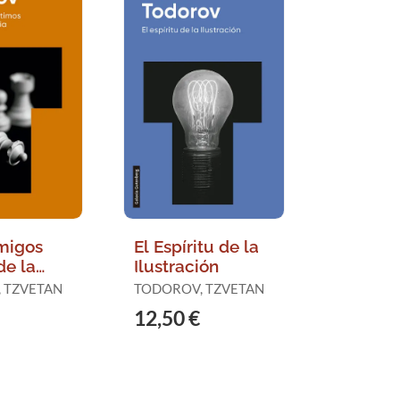
migos
El Espíritu de la
de la
Ilustración
acia
 TZVETAN
TODOROV, TZVETAN
12,50 €