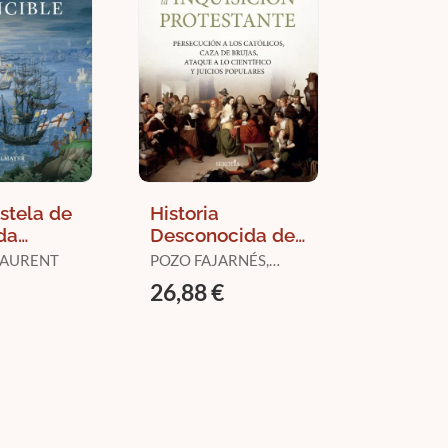
Estela de
Historia
da
Desconocida de
le
la Inquisición
 LAURENT
POZO FAJARNÉS,
Protestante
JOSÉ LUIS
26,88 €