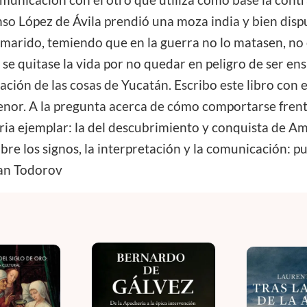
comunicación con el otro que utiliza como base la cont
nso López de Ávila prendió una moza india y bien disp
 marido, temiendo que en la guerra no lo matasen, no 
se quitase la vida por no quedar en peligro de ser ens
ación de las cosas de Yucatán. Escribo este libro con el
 tenor. A la pregunta acerca de cómo comportarse fre
ia ejemplar: la del descubrimiento y conquista de Am
obre los signos, la interpretación y la comunicación: 
tan Todorov