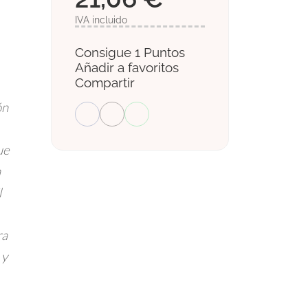
IVA incluido
Consigue 1 Puntos
Añadir a favoritos
Compartir
ón
ue
a
l
ra
 y