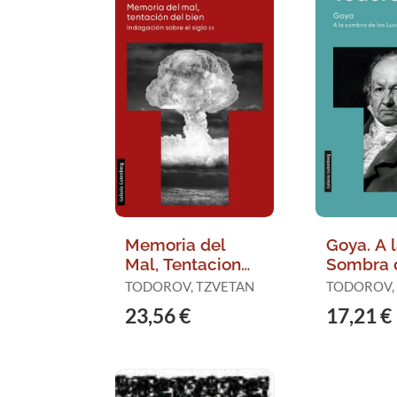
Memoria del
Goya. A 
Mal, Tentacion
Sombra d
del Bien
Luces
TODOROV, TZVETAN
TODOROV,
23,56 €
17,21 €