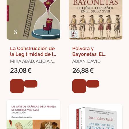
La Construcción de
Pólvora y
la Legitimidad de la
Bayonetas. El
Monarquía
Ejército Español en
MIRA ABAD, ALICIA /
ABIÁN, DAVID
Española
el Siglo Xviii
GUTIÉRREZ LLORET,
23,08 €
26,88 €
Contemporánea
ROSA ANA / HIGUERAS
CASTAÑEDA,
EDUARDO (COORD