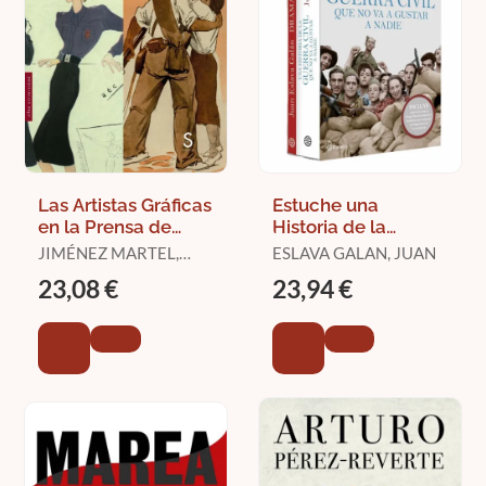
Las Artistas Gráficas
Estuche una
en la Prensa de
Historia de la
Guerra (1936-1939)
Guerra Civil que no
JIMÉNEZ MARTEL,
ESLAVA GALAN, JUAN
Va a Gustar a Nadie
GERMÁN
23,08 €
23,94 €