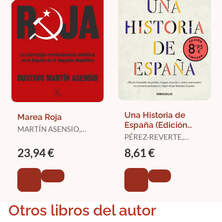
Una Historia de
Marea Roja
España (Edición
MARTÍN ASENSIO,
Limitada)
PÉREZ-REVERTE,
GUSTAVO
ARTURO
23,94 €
8,61 €
Otros libros del autor