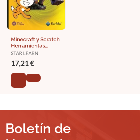
Minecraft y Scratch
Herramientas
Ludicas para la
STAR LEARN
Educacion
17,21 €
Boletín de