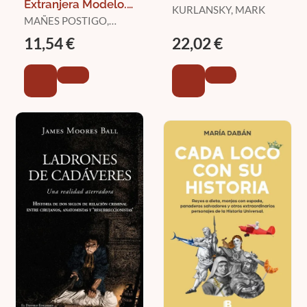
Extranjera Modelo.
KURLANSKY, MARK
Tercio Extranjeros
MAÑES POSTIGO,
JOAQUIN
11,54 €
22,02 €