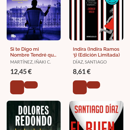
Si te Digo mi
Indira (Indira Ramos
Nombre Tendré que
3) (Edición Limitada)
Matarte
MARTÍNEZ, IÑAKI C.
DÍAZ, SANTIAGO
12,45 €
8,61 €