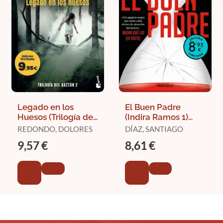
Legado en los
El Buen Padre
Huesos (Trilogía del
(Indira Ramos 1)
Baztán 2) (Edición
(Edición Limitada)
REDONDO, DOLORES
DÍAZ, SANTIAGO
Limitada)
9,57 €
8,61 €