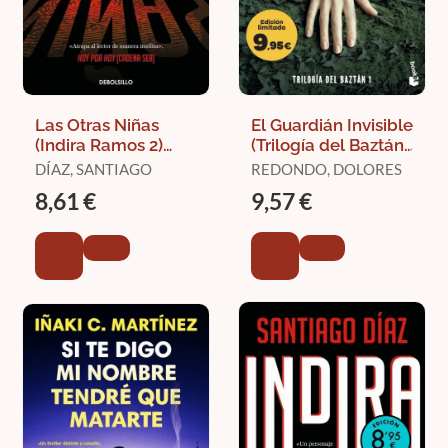
Las Otras Niñas
El Guardián Invisible
(Indira Ramos 2)
(Trilogía del Baztán
(Edición Limitada)
1) (Edición Limitada)
DÍAZ, SANTIAGO
REDONDO, DOLORES
8,61 €
9,57 €