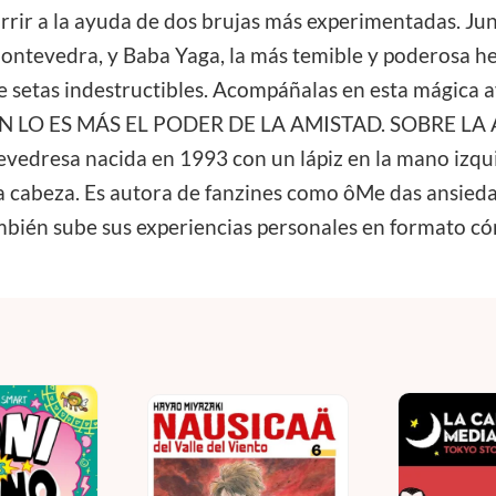
rrir a la ayuda de dos brujas más experimentadas. Ju
ontevedra, y Baba Yaga, la más temible y poderosa he
de setas indestructibles. Acompáñalas en esta mág
 LO ES MÁS EL PODER DE LA AMISTAD. SOBRE LA AU
evedresa nacida en 1993 con un lápiz en la mano izqu
 la cabeza. Es autora de fanzines como ôMe das ansied
ién sube sus experiencias personales en formato có