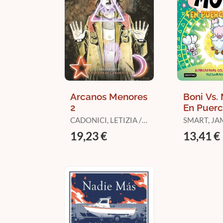
Arcanos Menores
Boni Vs.
2
En Puerc
Alma
CADONICI, LETIZIA /
SMART, JA
LEMIRE, JEFF /
19,23 €
13,41 €
DELPECHE