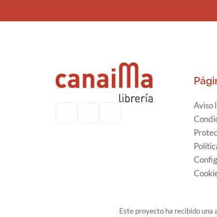
Pági
Aviso 
Condic
Protec
Políti
Config
Cooki
Este proyecto ha recibido una a