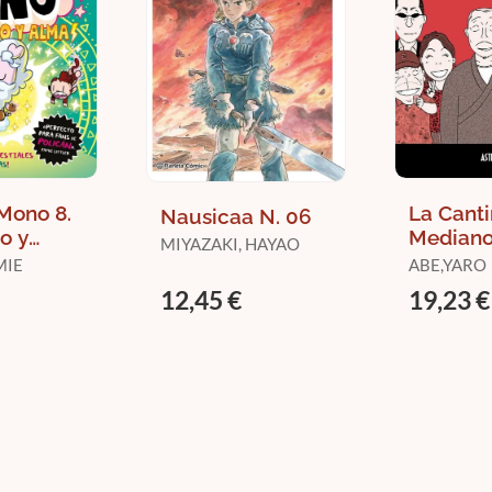
 Mono 8.
La Cant
Nausicaa N. 06
o y
Mediano
MIYAZAKI, HAYAO
MIE
ABE,YARO
12,45 €
19,23 €