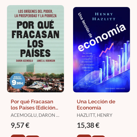
Por qué Fracasan
Una Lección de
los Países (Edición
Economía
Limitada a Precio
ACEMOGLU, DARON /
HAZLITT, HENRY
Especial)
ROBINSON, JAMES A.
9,57 €
15,38 €