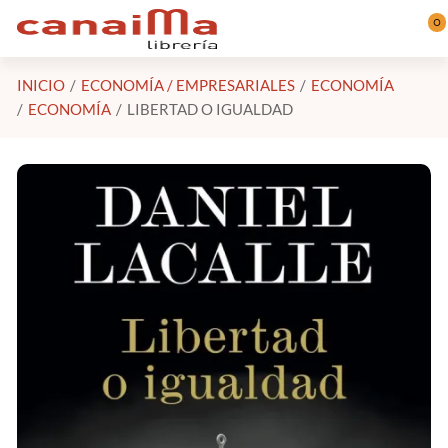
Saltar al contenido principal
0
INICIO
ECONOMÍA / EMPRESARIALES
ECONOMÍA
ECONOMÍA
LIBERTAD O IGUALDAD