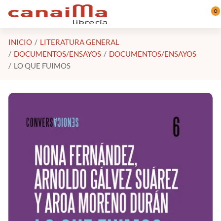
Saltar al contenido principal
0
INICIO
LITERATURA GENERAL
DOCUMENTOS/ENSAYOS
DOCUMENTOS/ENSAYOS
LO QUE FUIMOS