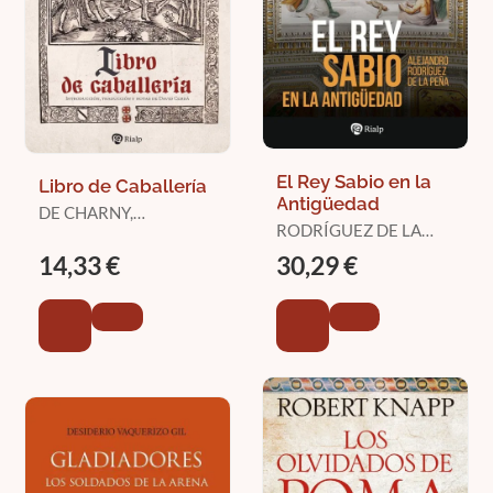
El Rey Sabio en la
Libro de Caballería
Antigüedad
DE CHARNY,
RODRÍGUEZ DE LA
GEOFFROI
PEÑA, MANUEL
14,33 €
30,29 €
ALEJANDRO