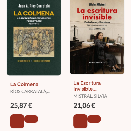
La Escritura
La Colmena
Invisible.
RÍOS CARRATALÁ,
Periodismo y
MISTRAL, SILVIA
JUAN ANTONIO
Literatura.
25,87 €
21,06 €