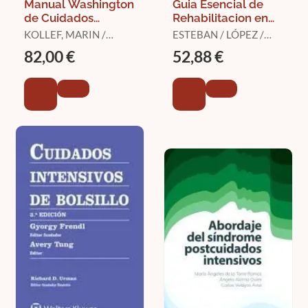
Manual Washington
Guia Esencial de
de Cuidados
Rehabilitacion en
Intensivos
Paciente Crítico
KOLLEF, MARIN /
ESTEBAN / LÓPEZ /
DESPOTOVIC,
ARROYO
82,00 €
52,88 €
VLADIMIR N. / KRAFT,
BRYAN D. Y OTROS