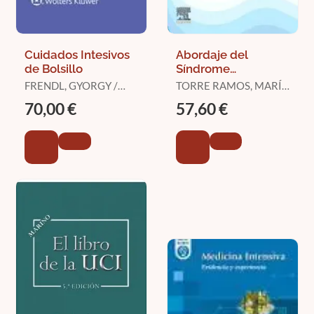
Cuidados Intesivos
Abordaje del
de Bolsillo
Síndrome
Postcuidados
FRENDL, GYORGY /
TORRE RAMOS, MARÍA
Intensivos
URMAN RICHARD D.
ÁNGELES / ALONSO
70,00 €
57,60 €
OVIES, ÁNGELA