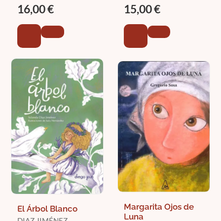
(ILUSTR.)
DELIA
16,00 €
15,00 €
Margarita Ojos de
El Árbol Blanco
Luna
DIAZ JIMÉNEZ,