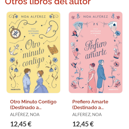
Otros libros del autor
Otro Minuto Contigo
Prefiero Amarte
(Destinado a
(Destinado a
Suceder 3)
Suceder 1)
ALFÉREZ, NOA
ALFEREZ, NOA
12,45 €
12,45 €