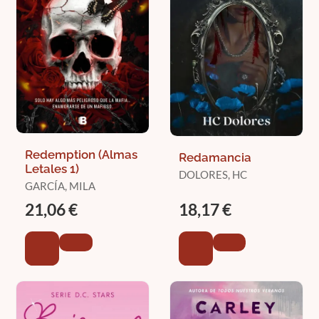
Redemption (Almas
Redamancia
Letales 1)
DOLORES, HC
GARCÍA, MILA
21,06 €
18,17 €