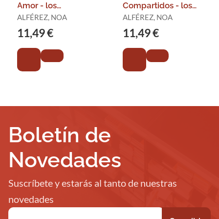
Amor - los
Compartidos - los
Greeenwood I
Greenwood Ii
ALFÉREZ, NOA
ALFÉREZ, NOA
11,49 €
11,49 €
Boletín de
Novedades
Suscríbete y estarás al tanto de nuestras
novedades