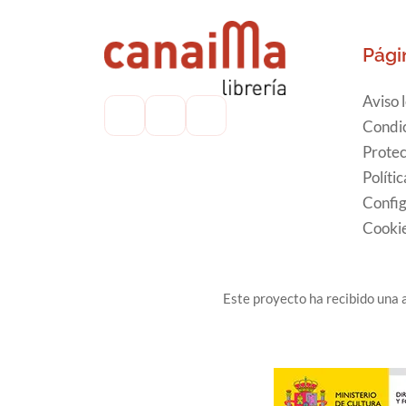
Pági
Aviso 
Condic
Protec
Políti
Config
Cooki
Este proyecto ha recibido una a