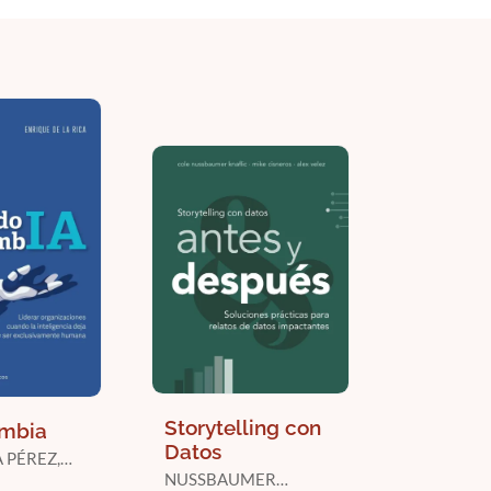
Storytelling con
mbia
Datos
A PÉREZ,
NUSSBAUMER