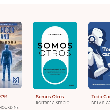
cer
Somos Otros
Todo Ca
.
ROITBERG, SERGIO
DE LA RIC
 NOURDINE
ENRIQUE