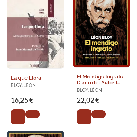
El Mendigo Ingrato.
La que Llora
Diario del Autor I
BLOY, LEON
(1892-1895)
BLOY, LÉON
16,25 €
22,02 €