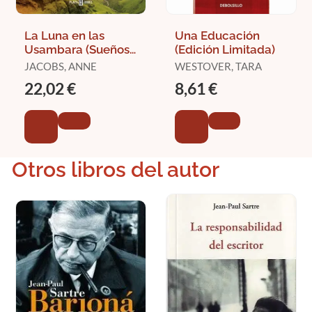
La Luna en las
Una Educación
Usambara (Sueños
(Edición Limitada)
de África 2)
JACOBS, ANNE
WESTOVER, TARA
22,02 €
8,61 €
Otros libros del autor