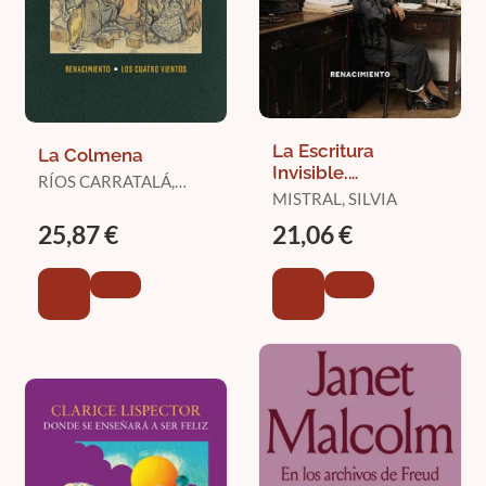
La Escritura
La Colmena
Invisible.
RÍOS CARRATALÁ,
Periodismo y
MISTRAL, SILVIA
JUAN ANTONIO
Literatura.
25,87 €
21,06 €