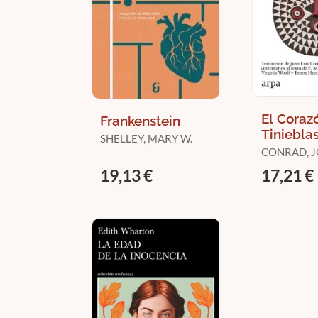
El Coraz
Frankenstein
Tiniebla
SHELLEY, MARY W.
CONRAD, 
19,13 €
17,21 €