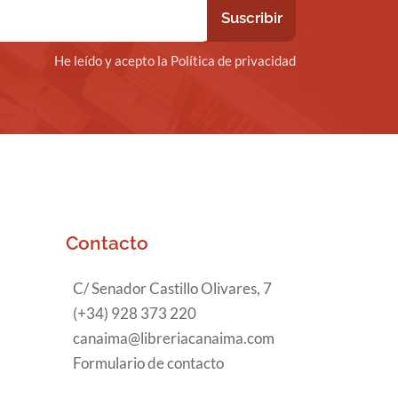
He leído y acepto la Política de privacidad
Contacto
C/ Senador Castillo Olivares, 7
(+34) 928 373 220
canaima@libreriacanaima.com
Formulario de contacto