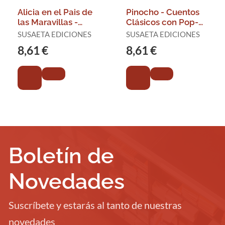
Alicia en el Pais de
Pinocho - Cuentos
las Maravillas -
Clásicos con Pop-
Cuentos Clásicos
Up
SUSAETA EDICIONES
SUSAETA EDICIONES
con Pop-Up
8,61 €
8,61 €
Boletín de
Novedades
Suscríbete y estarás al tanto de nuestras
novedades