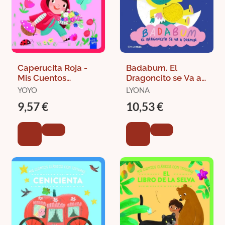
Caperucita Roja -
Badabum. El
Mis Cuentos
Dragoncito se Va a
Clásicos con
Dormir. Libro con
YOYO
LYONA
Texturas
Texturas
9,57 €
10,53 €