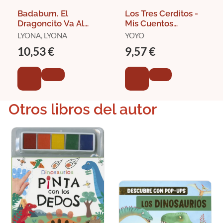
Badabum. El
Los Tres Cerditos -
Dragoncito Va Al
Mis Cuentos
Cole
Clásicos con
LYONA, LYONA
YOYO
Texturas
10,53 €
9,57 €
Otros libros del autor