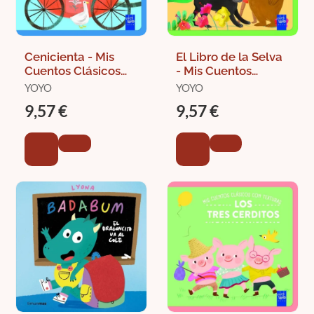
Cenicienta - Mis
El Libro de la Selva
Cuentos Clásicos
- Mis Cuentos
con Texturas
Clásicos con
YOYO
YOYO
Texturas
9,57 €
9,57 €