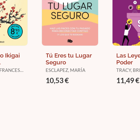
o Ikigai
Tú Eres tu Lugar
Las Leye
Seguro
Poder
)
 FRANCESC
ESCLAPEZ, MARÍA
TRACY, BR
10,53 €
11,49 €