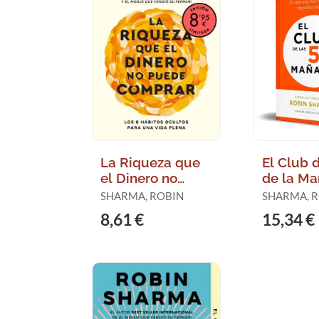
La Riqueza que
El Club d
el Dinero no
de la M
Puede Comprar
(Edición
SHARMA, ROBIN
SHARMA, 
(Edición
Limitada
8,61 €
15,34 €
Limitada)
Firmada