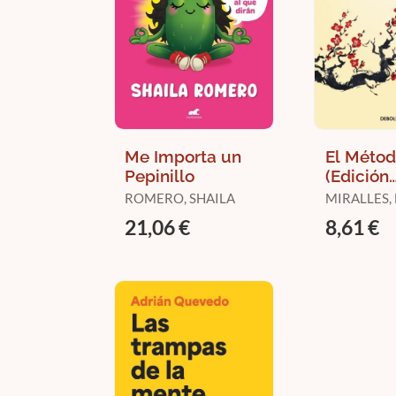
Me Importa un
El Métod
Pepinillo
(Edición
Limitada
ROMERO, SHAILA
MIRALLES,
/ GARCÍA, HÉCTOR
21,06 €
8,61 €
(KIRAI)