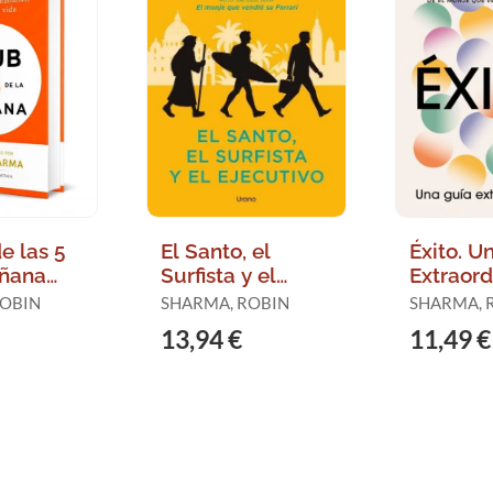
e las 5
El Santo, el
Éxito. U
añana
Surfista y el
Extraord
Ejecutivo
ROBIN
SHARMA, ROBIN
SHARMA, 
13,94 €
11,49 €
)