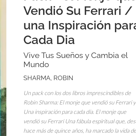
Vendió Su Ferrari /
una Inspiración par
Cada Dia
Vive Tus Sueños y Cambia el
Mundo
SHARMA, ROBIN
Un pack con los dos libros imprescindibles de
Robin Sharma: El monje que vendió su Ferrari y
Una inspiración para cada día. El monje que
vendió su Ferrari Una fábula espiritual que, de
hace más de quince años, ha marcado la vida d