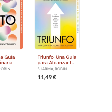
na Guía
Triunfo. Una Guia
inaria
para Alcanzar la
Plenitud
ROBIN
SHARMA, ROBIN
11,49 €